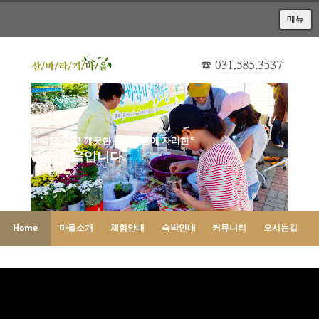
메뉴
"안녕하세요. 맑고 깨끗한 청정가평에 자리한"
산바라기마을입니다.
Home
마을소개
체험안내
숙박안내
커뮤니티
오시는길