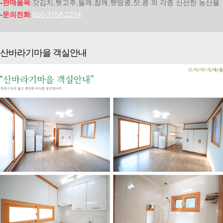
-
판매품목
:갓김치,햇고추,들깨,참깨,햇땅콩,잣,콩 외 각종 신선한 농산물
-
문의전화
:
010-3758-2274
산바라기마을 객실안내